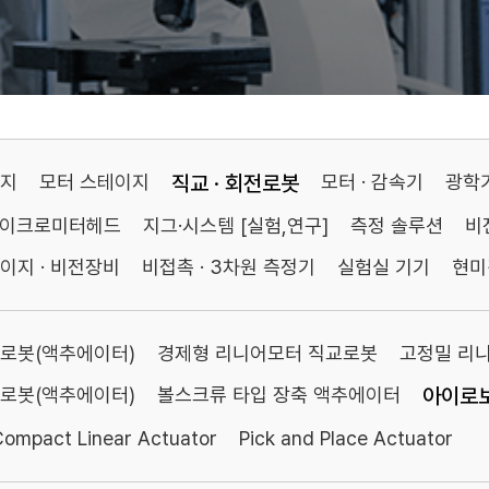
이지
모터 스테이지
직교 · 회전로봇
모터 · 감속기
광학
마이크로미터헤드
지그·시스템 [실험,연구]
측정 솔루션
비
이지 · 비전장비
비접촉 · 3차원 측정기
실험실 기기
현미
로봇(액추에이터)
경제형 리니어모터 직교로봇
고정밀 리
로봇(액추에이터)
볼스크류 타입 장축 액추에이터
아이로
Compact Linear Actuator
Pick and Place Actuator