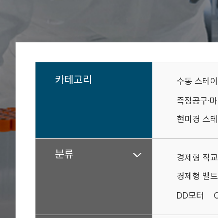
카테고리
수동 스테
측정공구·
현미경 스테
분류
경제형 직교
경제형 벨트
DD모터