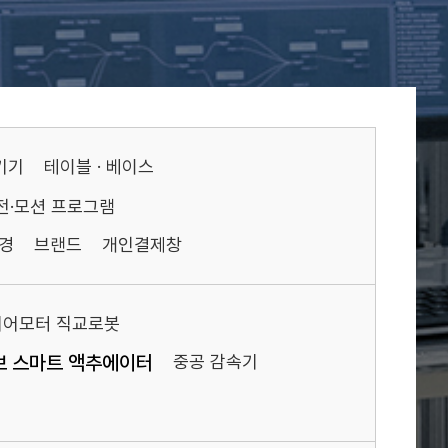
기기
테이블 · 베이스
전·모션 프로그램
경
브랜드
개인결제창
니어모터 직교로봇
보 스마트 액추에이터
중공 감속기