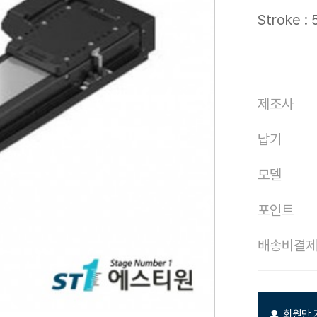
Stroke :
제조사
납기
모델
포인트
배송비결
회원만 