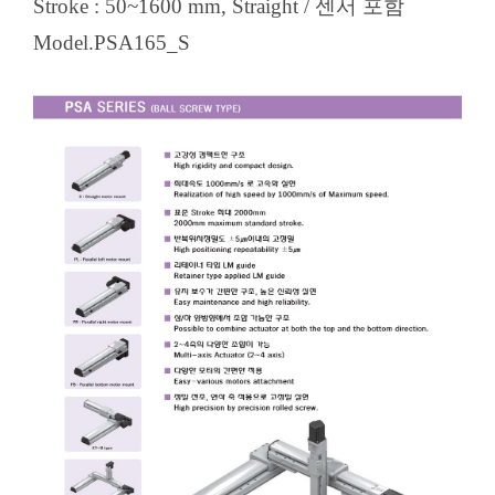
Stroke : 50~1600 mm, Straight / 센서 포함
Model.PSA165_S