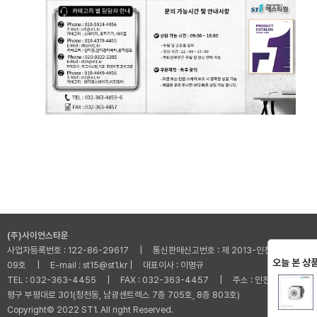
(주)사이언스타운
사업자등록번호 : 122-86-29617 | 통신판매신고번호 : 제 2013-인천부평-001
오늘 본 상
09호 | E-mail : st15@st1.kr | 대표이사 : 이명규
TEL : 032-363-4455 | FAX : 032-363-4457 | 주소 : 인천광역시 부
평구 부평대로 301(청천동, 남광센트렉스 7층 705호, 8층 803호)
Copyright© 2022 ST1. All right Reserved.