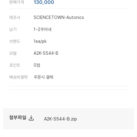
130,000
판매가격
제조사
SCIENCETOWN-Autonics
납기
1~2주이내
브랜드
1ea/pk
모델
A2K-S544-B
포인트
0점
배송비결제
주문시 결제
file_download
첨부파일
A2K-S544-B.zip