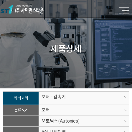
제품상세
모터 · 감속기
카테고리
분류
모터
오토닉스(Autonics)
5상 브레이크