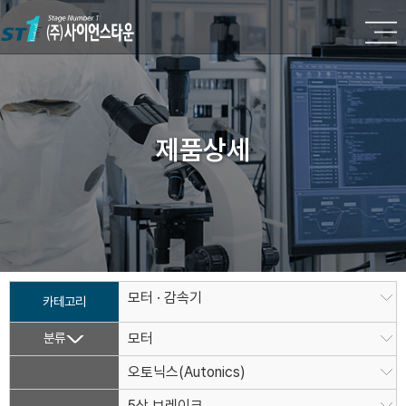
제품상세
모터 · 감속기
카테고리
분류
모터
오토닉스(Autonics)
5상 브레이크