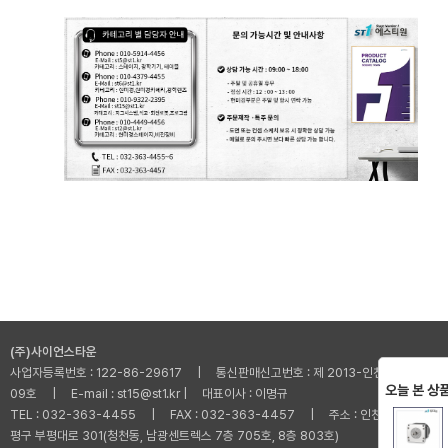
(주)사이언스타운
사업자등록번호 : 122-86-29617 | 통신판매신고번호 : 제 2013-인천부평-001
오늘 본 상
09호 | E-mail : st15@st1.kr | 대표이사 : 이명규
TEL : 032-363-4455 | FAX : 032-363-4457 | 주소 : 인천광역시 부
평구 부평대로 301(청천동, 남광센트렉스 7층 705호, 8층 803호)