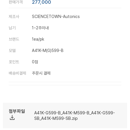
277,000
판매가격
제조사
SCIENCETOWN-Autonics
납기
1~2주이내
브랜드
1ea/pk
모델
A41K-M(G)599-B
포인트
0점
배송비결제
주문시 결제
첨부파일
A41K-G599-B_A41K-M599-B_A41K-G599-
file_download
SB_A41K-M599-SB.zip