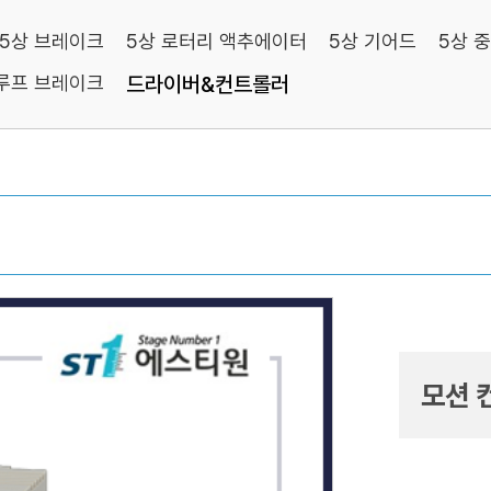
5상 브레이크
5상 로터리 액추에이터
5상 기어드
5상 
루프 브레이크
드라이버&컨트롤러
모션 