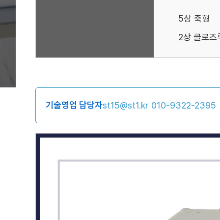
5상 축형
2상 클로즈
기술영업 담당자
st15@st1.kr
010-9322-2395