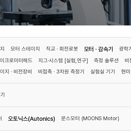
이지
모터 스테이지
직교 · 회전로봇
모터 · 감속기
광학
마이크로미터헤드
지그·시스템 [실험,연구]
측정 솔루션
비
이지 · 비전장비
비접촉 · 3차원 측정기
실험실 기기
현미
속기
터
오토닉스(Autonics)
문스모터 (MOONS Motor)