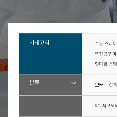
카테고리
수동 스테
측정공구·
현미경 스테
분류
모터
감
RC 서보모