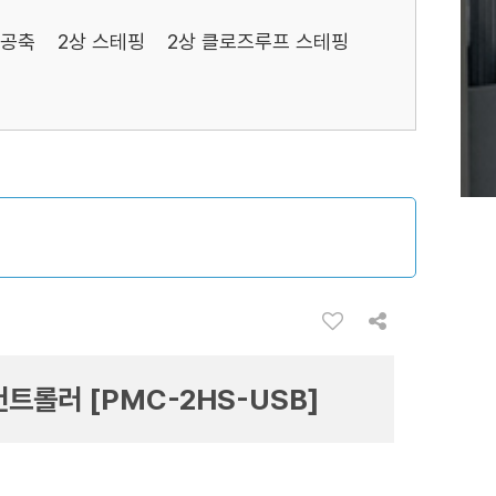
중공축
2상 스테핑
2상 클로즈루프 스테핑
컨트롤러 [PMC-2HS-USB]