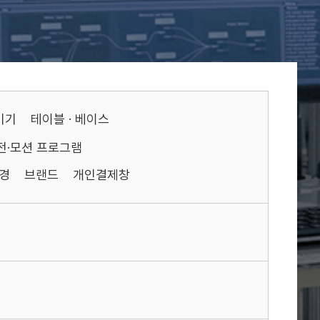
기기
테이블 · 베이스
전·모션 프로그램
경
브랜드
개인결제창