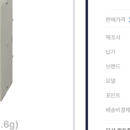
판매가격
제조사
납기
브랜드
모델
포인트
배송비결