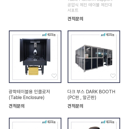
공압식 제진 테이블 제진대
서포트
견적문의
광학테이블용 인클로저
다크 부스 DARK BOOTH
(Table Enclosure)
(PC판 , 알곤판)
견적문의
견적문의