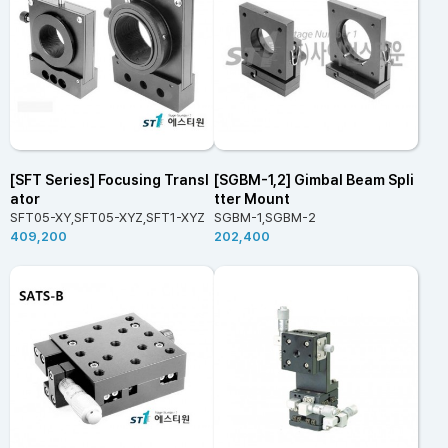
[SFT Series] Focusing Transl
[SGBM-1,2] Gimbal Beam Spli
ator
tter Mount
SFT05-XY,SFT05-XYZ,SFT1-XYZ
SGBM-1,SGBM-2
409,200
202,400