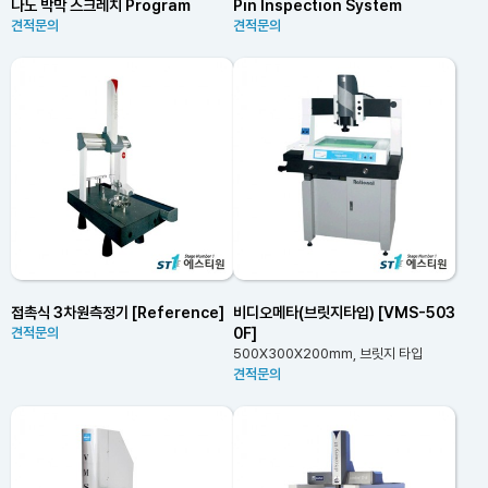
나노 박막 스크레치 Program
Pin Inspection System
견적문의
견적문의
접촉식 3차원측정기 [Reference]
비디오메타(브릿지타입) [VMS-503
0F]
견적문의
500X300X200mm, 브릿지 타입
견적문의