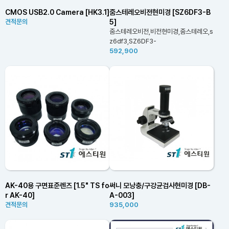
CMOS USB2.0 Camera [HK3.1]
줌스테레오비전현미경 [SZ6DF3-B
5]
견적문의
줌스테레오비전,비전현미경,줌스테레오,s
z6df3,SZ6DF3-
592,900
AK-40용 구면표준렌즈 [1.5" TS fo
써니 모낭충/구강균검사현미경 [DB-
r AK-40]
A-003]
견적문의
935,000