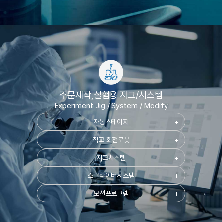
주문제작,실험용 지그/시스템
Experiment Jig / System / Modify
자동스테이지
add
직교 회전로봇
add
지그시스템
add
스크라이버시스템
add
모션프로그램
add