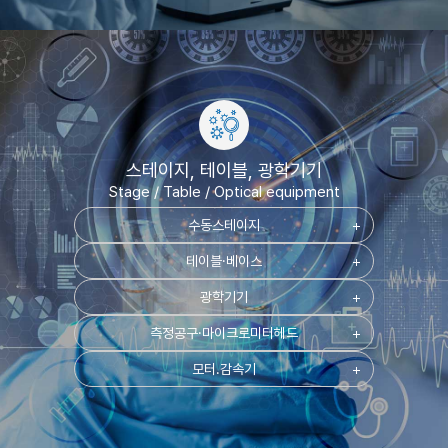
스테이지, 테이블, 광학기기
Stage / Table / Optical equipment
수동스테이지
add
테이블·베이스
add
광학기기
add
측정공구·마이크로미터헤드
add
모터.감속기
add