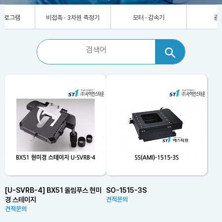
차원 측정기
모터 · 감속기
광계측기
[U-SVRB-4] BX51 올림푸스 현미
SO-1515-3S
경 스테이지
견적문의
견적문의