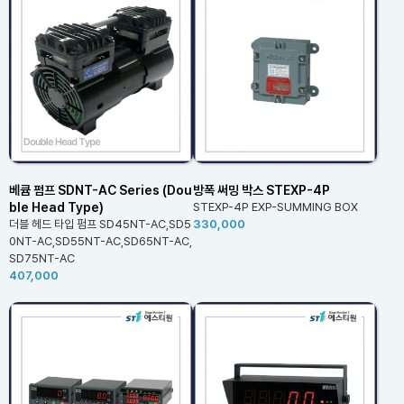
베큠 펌프 SDNT-AC Series (Dou
방폭 써밍 박스 STEXP-4P
ble Head Type)
STEXP-4P EXP-SUMMING BOX
더블 헤드 타입 펌프 SD45NT-AC,SD5
330,000
0NT-AC,SD55NT-AC,SD65NT-AC,
SD75NT-AC
407,000