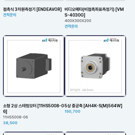
접촉식 3차원측정기 [ENDEAVOR]
비디오메타(비접촉좌표측정기) [VM
S-4030G]
견적문의
400X300X200
견적문의
소형 2상 스테핑모터 [11HS5008-0
5상 중공축 [AH4K-S(M)564W]
6]
150,700
11HS5008-06
38,500