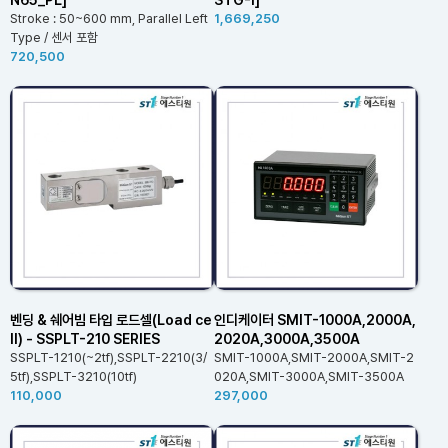
Stroke : 50~600 mm, Parallel Left
1,669,250
Type / 센서 포함
720,500
벤딩 & 쉐어빔 타입 로드셀(Load ce
인디케이터 SMIT-1000A,2000A,
ll) - SSPLT-210 SERIES
2020A,3000A,3500A
SSPLT-1210(~2tf),SSPLT-2210(3/
SMIT-1000A,SMIT-2000A,SMIT-2
5tf),SSPLT-3210(10tf)
020A,SMIT-3000A,SMIT-3500A
110,000
297,000