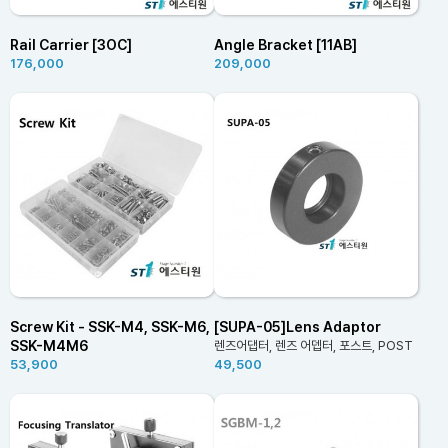
Rail Carrier [3OC]
Angle Bracket [11AB]
176,000
209,000
Screw Kit - SSK-M4, SSK-M6,
[SUPA-05]Lens Adaptor
SSK-M4M6
렌즈어댑터, 렌즈 어뎁터, 포스트, POST
53,900
49,500