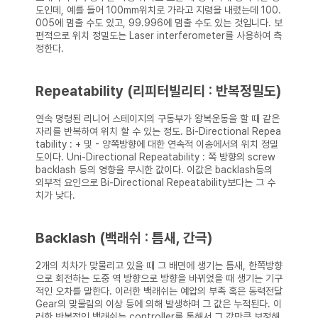
도인데, 예를 들어 100mm위치로 가라고 지령을 내렸는데 100.
005에 멈출 수도 있고, 99.996에 멈출 수도 있는 것입니다. 보
편적으로 위치 정밀도는 Laser interferometer를 사용하여 측
정한다.
Repeatability (리피터빌리티 : 반복정밀도)
연속 명령된 리니어 스테이지의 구동부가 왕복운동을 할 때 같은
자리를 반복하여 위치 할 수 있는 정도.
Bi-Directional Repea
tability : + 및 - 양쪽방향에 대한 연속적 이송에서의 위치 정밀
도이다.
Uni-Directional Repeatability : 쪽 방향의 screw
backlash 등의 영향을 무시한 값이다. 이값은 backlash등의
외부적 요인으로 Bi-Directional Repeatability보다는 그 수
치가 낮다.
Backlash (백래쉬 : 틈새, 간극)
2개의 치차가 맞물리고 있을 때 그 배면에 생기는 틈새, 한쪽방향
으로 회전하는 도중 역 방향으로 방향을 바뀌었을 때 생기는 기구
적인 오차를 말한다. 이러한 백래쉬는 예압의 부족 혹은 동력전달
Gear의 맞물림의 이상 등에 의해 발생하며 그 값은 누적된다.
이
러한 반복적인 백래쉬는 controller를 통해서 그 값만큼 보정해