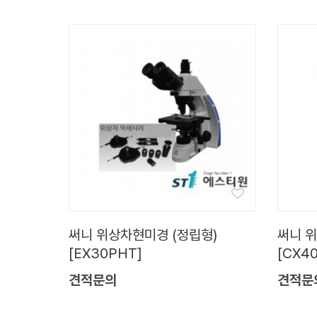
써니 위상차현미경 (정립형)
써니 
[EX30PHT]
[CX4
견적문의
견적문