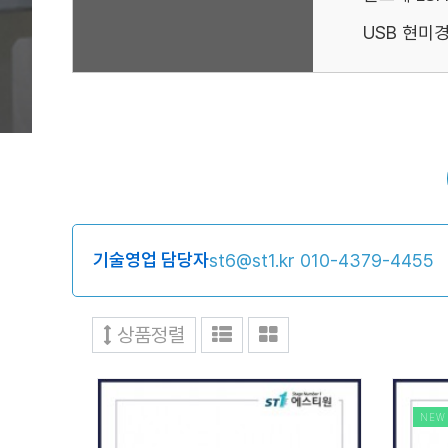
USB 현미
기술영업 담당자
st6@st1.kr
010-4379-4455
상품정렬
NEW