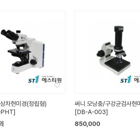
위상차현미경(정립형)
써니 모낭충/구강균검사현
0PHT]
[DB-A-003]
의
850,000