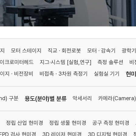
이지
모터 스테이지
직교 · 회전로봇
모터 · 감속기
광학
마이크로미터헤드
지그·시스템 [실험,연구]
측정 솔루션
비
이지 · 비전장비
비접촉 · 3차원 측정기
실험실 기기
현미
nd) 구분
용도(분야)별 분류
악세서리
카메라(Camera)
정립 산업 현미경
정립 생물 현미경
공구 측정 현미경
 FPD 검사 현미경
3D 레이저 현미경
3D 디지털 현미경