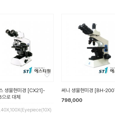
 생물현미경 [CX21]-
써니 생물현미경 [BH-200
3으로 대체
798,000
,40X,100X(Eyepiece(10X)