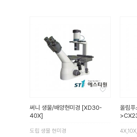
써니 생물/배양현미경 [XD30-
올림푸스
40X]
>CX2
도립 생물 현미경
4X,10X