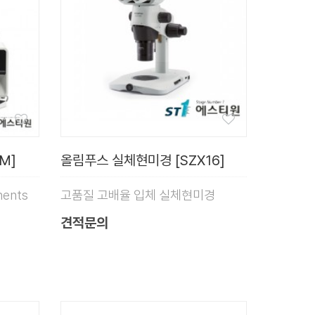
M]
올림푸스 실체현미경 [SZX16]
nents
고품질 고배율 입체 실체현미경
견적문의