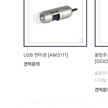
USB 현미경 [AM3111]
올림푸
[DSX2
견적문의
올림푸스 
디지털
견적문