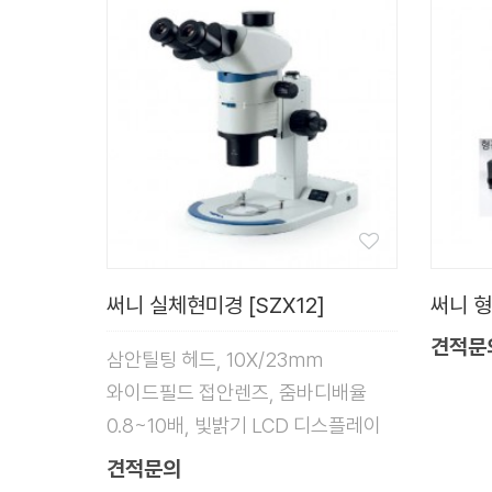
써니 실체현미경 [SZX12]
써니 형
견적문
삼안틸팅 헤드, 10X/23mm
와이드필드 접안렌즈, 줌바디배율
0.8~10배, 빛밝기 LCD 디스플레이
견적문의