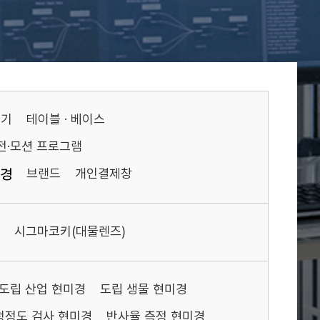
기기
테이블 · 베이스
전·모션 프로그램
경
브랜드
개인결제창
시그마코키(대물렌즈)
도립 산업 현미경
도립 생물 현미경
청정도 검사 현미경
반사율 측정 현미경