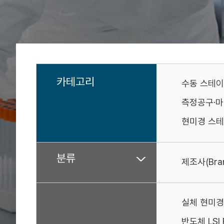
카테고리
수동 스테
측정공구·
현미경 스테
분류
제조사(Bra
실체 현미경
반도체 LSI