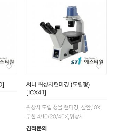
0]
써니 위상차현미경 (도립형)
[ICX41]
위상차 도립 생물 현미경, 삼안,10X,
무한 4/10/20/40X,위상차
견적문의