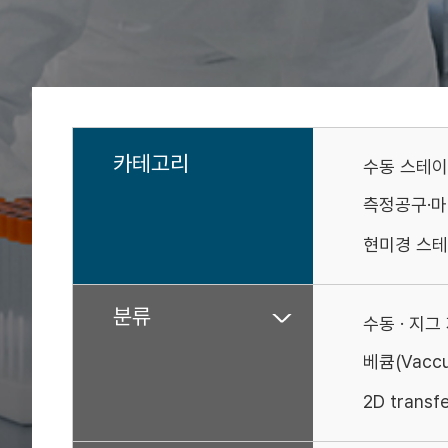
카테고리
수동 스테
측정공구·
현미경 스테
분류
수동 · 지그
베큠(Vaccu
2D transf