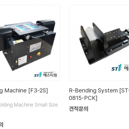
ng Machine [F3-2S]
R-Bending System [ST
0815-PCK]
Folding Machine Small Size
견적문의
의