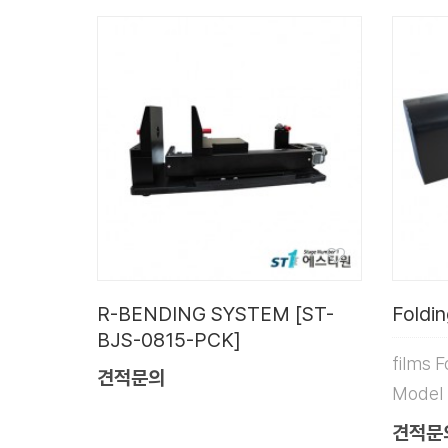
R-BENDING SYSTEM [ST-
Foldi
BJS-0815-PCK]
films 
견적문의
Model
견적문