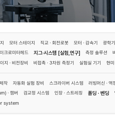
이지
모터 스테이지
직교 · 회전로봇
모터 · 감속기
광학
마이크로미터헤드
지그·시스템 [실험,연구]
측정 솔루션
이지 · 비전장비
비접촉 · 3차원 측정기
실험실 기기
현미
 제작
자동화 실험 장비
스크라이버 시스템
러빙머신 · 
m) · 챔버
검교정 시스템
인장 · 스트레칭
폴딩 · 벤딩
er system