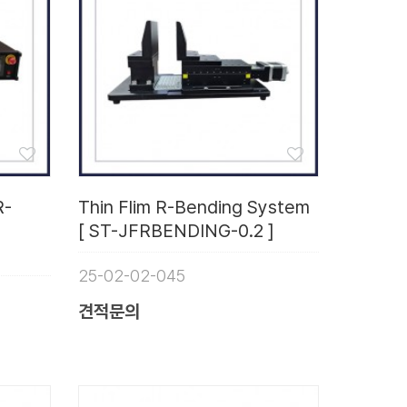
R-
Thin Flim R-Bending System
[ ST-JFRBENDING-0.2 ]
25-02-02-045
견적문의