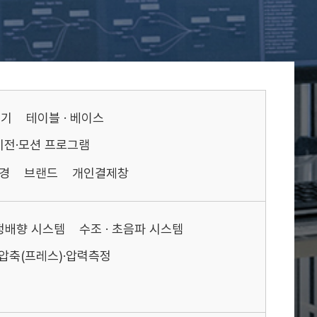
기기
테이블 · 베이스
비전·모션 프로그램
경
브랜드
개인결제창
액정배향 시스템
수조 · 초음파 시스템
압축(프레스)·압력측정