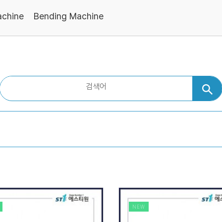
achine
Bending Machine
NEW