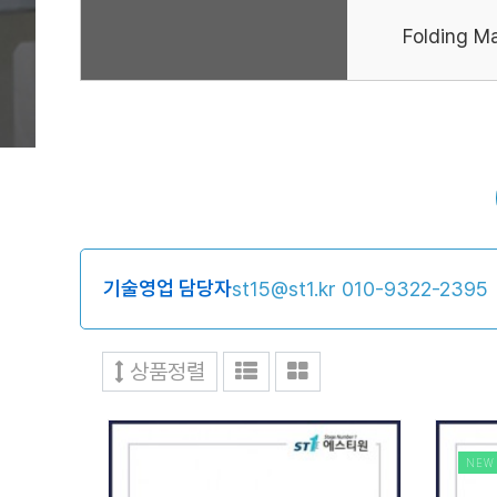
Folding M
기술영업 담당자
st15@st1.kr
010-9322-2395
상품정렬
NEW