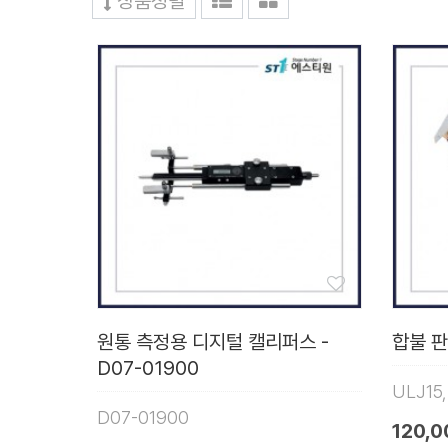
상품정렬
원통 측정용 디지털 캘리퍼스 -
합불 판
D07-01900
ULJ15
D07-01900
120,0