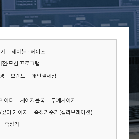
기기
테이블 · 베이스
비전·모션 프로그램
경
브랜드
개인결제창
케이터
게이지블록
두께게이지
/깊이 게이지
측정기준기(캘리브레이션)
측정기