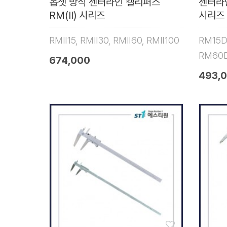
옵셋 방식 센터라인 캘리퍼스
센터라
RM(Ⅱ) 시리즈
시리즈
RMⅡ15, RMⅡ30, RMⅡ60, RMⅡ100
RM15D
RM60
674,000
493,