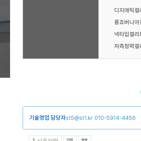
디지매틱캘
롱죠버니어
넥타입캘리
저측정력캘
기술영업 담당자
st5@st1.kr
010-5914-4456