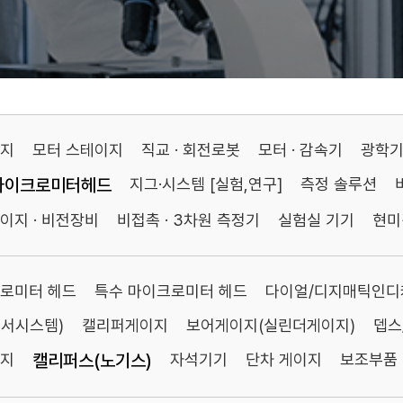
이지
모터 스테이지
직교 · 회전로봇
모터 · 감속기
광학
마이크로미터헤드
지그·시스템 [실험,연구]
측정 솔루션
이지 · 비전장비
비접촉 · 3차원 측정기
실험실 기기
현미
로미터 헤드
특수 마이크로미터 헤드
다이얼/디지매틱인디
센서시스템)
캘리퍼게이지
보어게이지(실린더게이지)
뎁스
이지
캘리퍼스(노기스)
자석기기
단차 게이지
보조부품