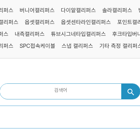
리퍼스
버니어캘리퍼스
다이알캘리퍼스
솔라캘리퍼스
캘리퍼스
옵셋캘리퍼스
옵셋센타라인캘리퍼스
포인트캘
퍼스
내측캘리퍼스
튜브시그네타입캘리퍼스
후크타입버
리퍼스
SPC접속케이블
스냅 캘리퍼스
기타 측정 캘리퍼