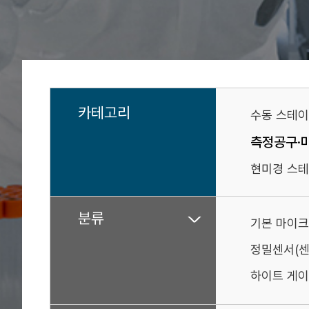
카테고리
수동 스테
측정공구·
현미경 스테
분류
기본 마이크
정밀센서(
하이트 게