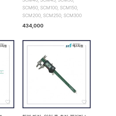
SCM60, SCM100, SCM150,
SCM200, SCM250, SCM300
434,000