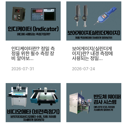
인디케이터란? 정밀 측
보어게이지(실린더게
정을 위한 필수 측정 장
이지)란? 내경 측정에
비 알아보…
사용되는 정밀…
2026-07-31
2026-07-24