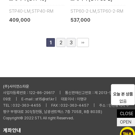
STP40-LM,STP40-RM
STP60-2-LM,STP60-2-RM
409,000
537,000
2
3
1
(주)사이언스타운
사업자등록번호 : 122-86-29617 | 통신판매신고번호 : 제 2013-인천부평-001
오늘 본 상품
09호 | E-mail : st15@st1.kr | 대표이사 : 이명규
없음
TEL : 032-363-4455 | FAX : 032-363-4457 | 주소 : 인천광역시 부
평구 부평대로 301(청천동, 남광센트렉스 7층 705호, 8층 803호)
CLOSE
Copyright© 2022 ST1. All right Reserved.
OPEN
계좌안내