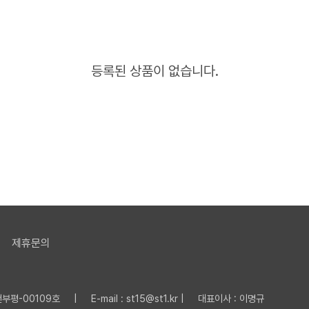
등록된 상품이 없습니다.
제휴문의
평-00109호 | E-mail : st15@st1.kr | 대표이사 : 이명규