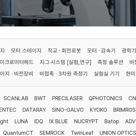
이지
모터 스테이지
직교 · 회전로봇
모터 · 감속기
광학
마이크로미터헤드
지그·시스템 [실험,연구]
측정 솔루션
비
이지 · 비전장비
비접촉 · 3차원 측정기
실험실 기기
현미
SCANLAB
BWT
PRECILASER
QPHOTONICS
CN
ENTEC
DATARAY
SINO-GALVO
KYOKO
BRIMROS
ight
LUNA
IDQ
IX BLUE
NUCRYPT
Batop
ADV
QuantumCT
SEMROCK
TwinLeaf
UNION OPTIC