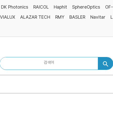
DK Photonics
RAICOL
Haphit
SphereOptics
OF-
VIALUX
ALAZAR TECH
RMY
BASLER
Navitar