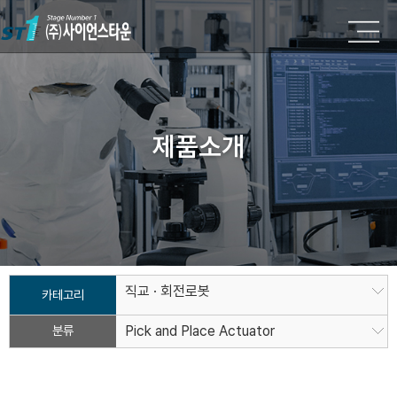
제품소개
직교 · 회전로봇
카테고리
분류
Pick and Place Actuator