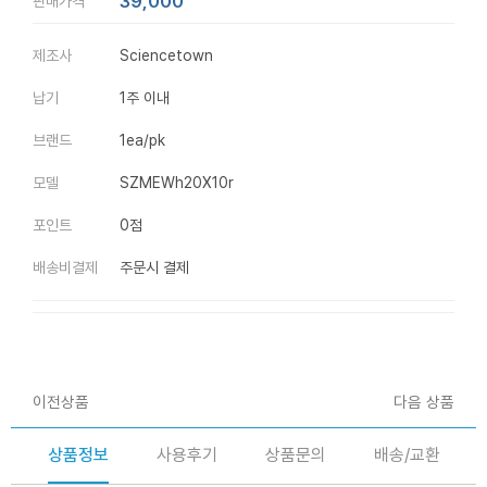
39,000
판매가격
제조사
Sciencetown
납기
1주 이내
브랜드
1ea/pk
모델
SZMEWh20X10r
포인트
0점
배송비결제
주문시 결제
이전상품
다음 상품
상품정보
사용후기
상품문의
배송/교환