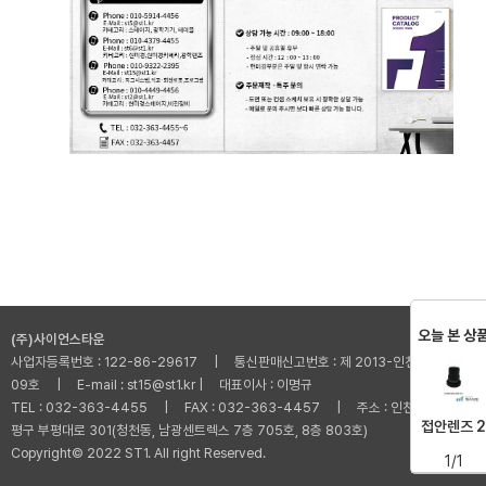
오늘 본 상
(주)사이언스타운
사업자등록번호 : 122-86-29617 | 통신판매신고번호 : 제 2013-인천부평-001
09호 | E-mail : st15@st1.kr | 대표이사 : 이명규
TEL : 032-363-4455 | FAX : 032-363-4457 | 주소 : 인천광역시 부
접안렌즈 2
평구 부평대로 301(청천동, 남광센트렉스 7층 705호, 8층 803호)
Copyright© 2022 ST1. All right Reserved.
1/1