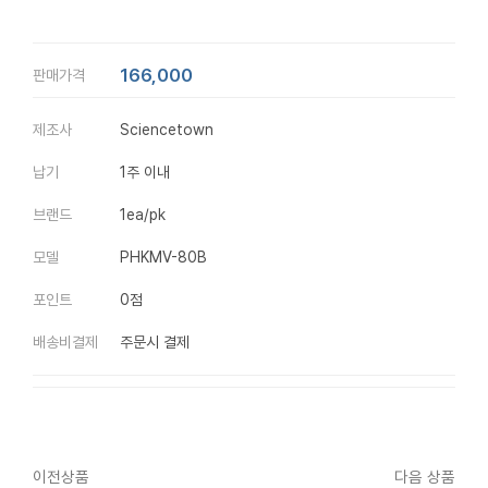
166,000
판매가격
제조사
Sciencetown
납기
1주 이내
브랜드
1ea/pk
모델
PHKMV-80B
포인트
0점
배송비결제
주문시 결제
이전상품
다음 상품