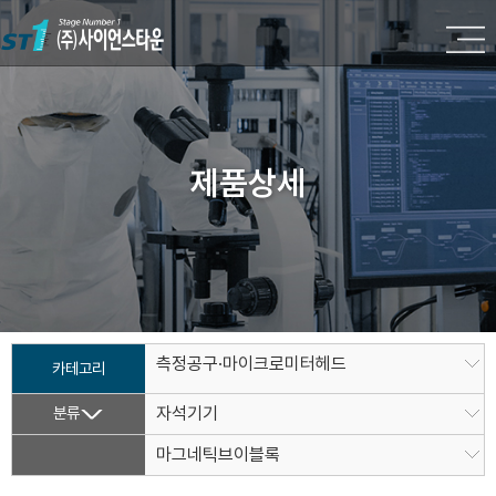
제품상세
측정공구·마이크로미터헤드
카테고리
분류
자석기기
마그네틱브이블록