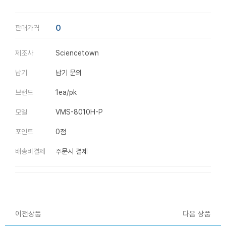
0
판매가격
제조사
Sciencetown
납기
납기 문의
브랜드
1ea/pk
모델
VMS-8010H-P
포인트
0점
배송비결제
주문시 결제
이전상품
다음 상품