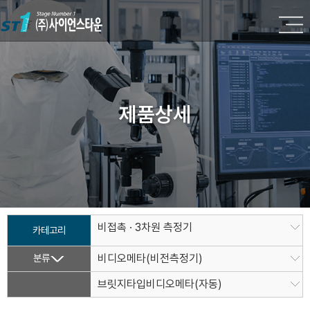
제품상세
비접촉 · 3차원 측정기
카테고리
분류
비디오메타(비전측정기)
브릿지타입비디오메타(자동)