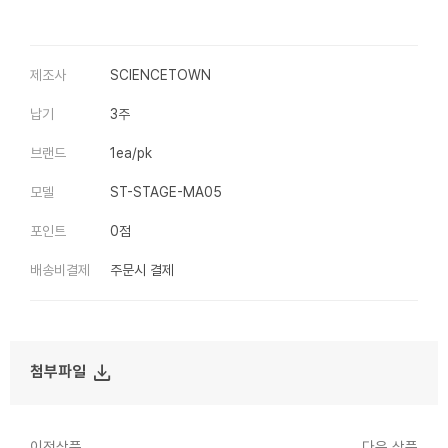
제조사
SCIENCETOWN
납기
3주
브랜드
1ea/pk
모델
ST-STAGE-MA05
포인트
0점
배송비결제
주문시 결제
file_download
첨부파일
이전상품
다음 상품