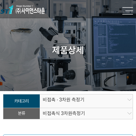
제품상세
비접촉 · 3차원 측정기
카테고리
분류
비접촉식 3차원측정기