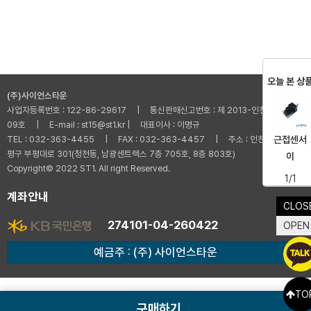
오늘 본 상
(주)사이언스타운
사업자등록번호 : 122-86-29617 | 통신판매신고번호 : 제 2013-인천부평-001
09호 | E-mail : st15@st1.kr | 대표이사 : 이명규
근접센서
TEL : 032-363-4455 | FAX : 032-363-4457 | 주소 : 인천광역시 부
평구 부평대로 301(청천동, 남광센트렉스 7층 705호, 8층 803호)
이
Copyright© 2022 ST1. All right Reserved.
1/1
계좌안내
CLOS
274101-04-260422
OPEN
예금주 : (주) 사이언스타운
TO
구매하기