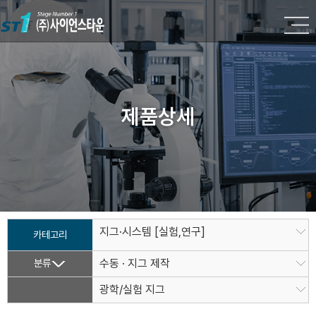
제품상세
지그·시스템 [실험,연구]
카테고리
분류
수동 · 지그 제작
광학/실험 지그