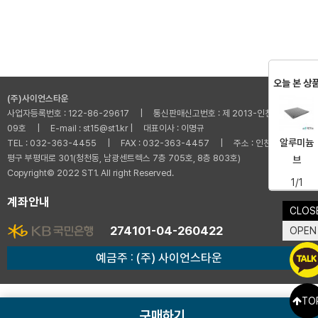
오늘 본 상
(주)사이언스타운
사업자등록번호 : 122-86-29617 | 통신판매신고번호 : 제 2013-인천부평-001
09호 | E-mail : st15@st1.kr | 대표이사 : 이명규
알루미늄
TEL : 032-363-4455 | FAX : 032-363-4457 | 주소 : 인천광역시 부
평구 부평대로 301(청천동, 남광센트렉스 7층 705호, 8층 803호)
브
Copyright© 2022 ST1. All right Reserved.
1/1
계좌안내
CLOS
274101-04-260422
OPEN
예금주 : (주) 사이언스타운
TO
구매하기