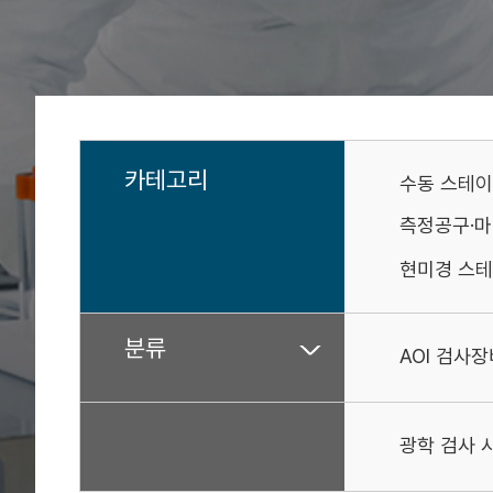
카테고리
수동 스테
측정공구·
현미경 스테
분류
AOI 검사장
광학 검사 시