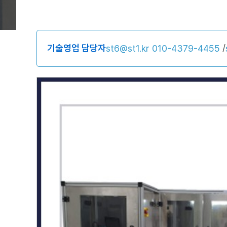
기술영업 담당자
/
st6@st1.kr
010-4379-4455