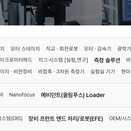
이지
모터 스테이지
직교 · 회전로봇
모터 · 감속기
광학
마이크로미터헤드
지그·시스템 [실험,연구]
측정 솔루션
비
이지 · 비전장비
비접촉 · 3차원 측정기
실험실 기기
현미
비
Nanofocus
에비던트(올림푸스) Loader
스템(OIS)
장비 프런트 엔드 처리/로봇(EFE)
OEM/시스