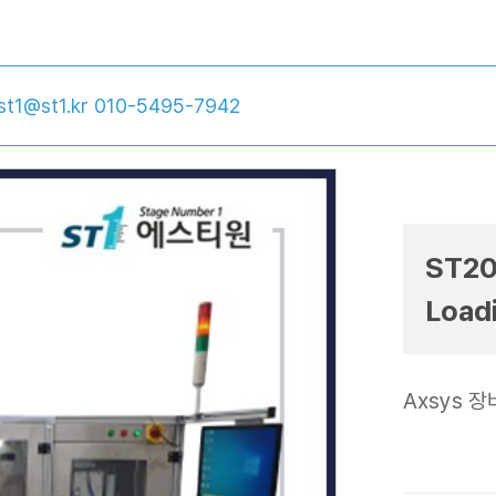
st1@st1.kr
010-5495-7942
ST20
Load
Axsys 