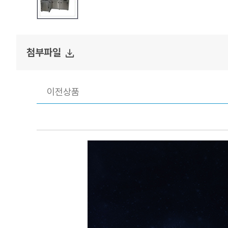
file_download
첨부파일
이전상품