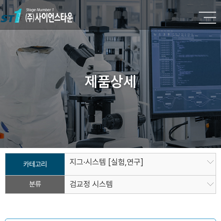
제품상세
지그·시스템 [실험,연구]
카테고리
분류
검교정 시스템