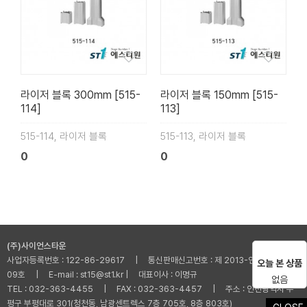
라이저 블록 300mm [515-
라이저 블록 150mm [515-
114]
113]
515-114, 라이저 블록
515-113, 라이저 블록
0
0
(주)사이언스타운
사업자등록번호 : 122-86-29617 | 통신판매신고번호 : 제 2013-인천부평-001
오늘 본 상품
09호 | E-mail : st15@st1.kr | 대표이사 : 이명규
없음
TEL : 032-363-4455 | FAX : 032-363-4457 | 주소 : 인천광역시 부
평구 부평대로 301(청천동, 남광센트렉스 7층 705호, 8층 803호)