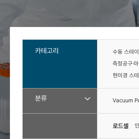
카테고리
수동 스테
측정공구·
현미경 스테
분류
Vacuum 
로드셀