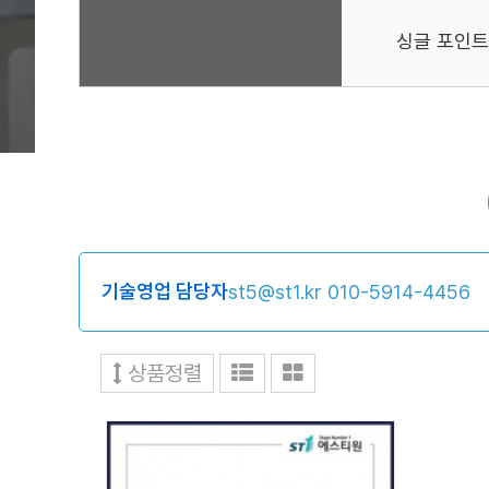
싱글 포인트
기술영업 담당자
st5@st1.kr
010-5914-4456
상품정렬