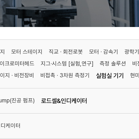
이지
모터 스테이지
직교 · 회전로봇
모터 · 감속기
광학
마이크로미터헤드
지그·시스템 [실험,연구]
측정 솔루션
비
이지 · 비전장비
비접촉 · 3차원 측정기
실험실 기기
현
Pump(진공 펌프)
로드셀&인디케이터
인디케이터