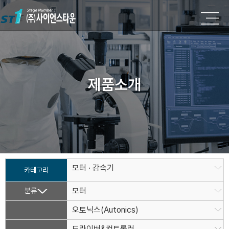
제품소개
모터 · 감속기
카테고리
분류
모터
오토닉스(Autonics)
드라이버&컨트롤러