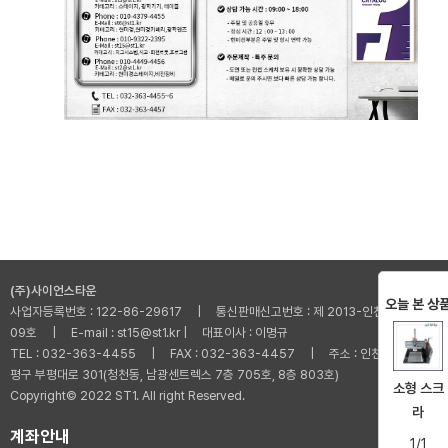
(주)사이언스타운
오늘 본 상
사업자등록번호 : 122-86-29617 | 통신판매신고번호 : 제 2013-인천부평-001
09호 | E-mail : st15@st1.kr | 대표이사 : 이명규
TEL : 032-363-4455 | FAX : 032-363-4457 | 주소 : 인천광역시 부
평구 부평대로 301(청천동, 남광센트렉스 7층 705호, 8층 803호)
소형 스크
Copyright© 2022 ST1. All right Reserved.
라
계좌안내
1/1