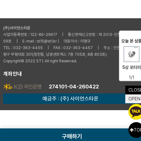
(주)사이언스타운
사업자등록번호 : 122-86-29617 | 통신판매신고번호 : 제 2013-인천부평-001
오늘 본 상
09호 | E-mail : st15@st1.kr | 대표이사 : 이명규
TEL : 032-363-4455 | FAX : 032-363-4457 | 주소 : 인천광역시 부
평구 부평대로 301(청천동, 남광센트렉스 7층 705호, 8층 803호)
Copyright© 2022 ST1. All right Reserved.
5상 로터리
계좌안내
1/1
274101-04-260422
CLOS
예금주 : (주) 사이언스타운
OPEN
TO
구매하기