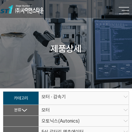
제품상세
모터 · 감속기
카테고리
분류
모터
오토닉스(Autonics)
5상 로터리 액추에이터