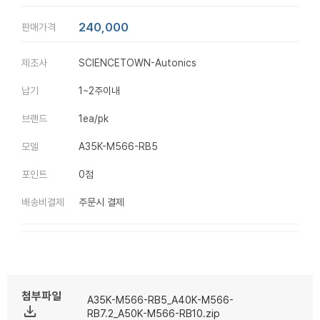
240,000
판매가격
제조사
SCIENCETOWN-Autonics
납기
1~2주이내
브랜드
1ea/pk
모델
A35K-M566-RB5
포인트
0점
배송비결제
주문시 결제
첨부파일
A35K-M566-RB5_A40K-M566-
file_download
RB7.2_A50K-M566-RB10.zip