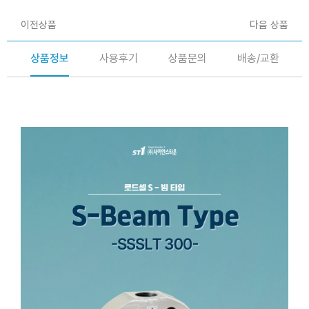
이전상품
다음 상품
상품정보
사용후기
상품문의
배송/교환
S - 빔 타입 beam type 로드셀(Load cell) -
SSSLT-300-2tf,SSSLT-300-3tf,SSSLT-300-5tf,SSSLT-
300-10tf