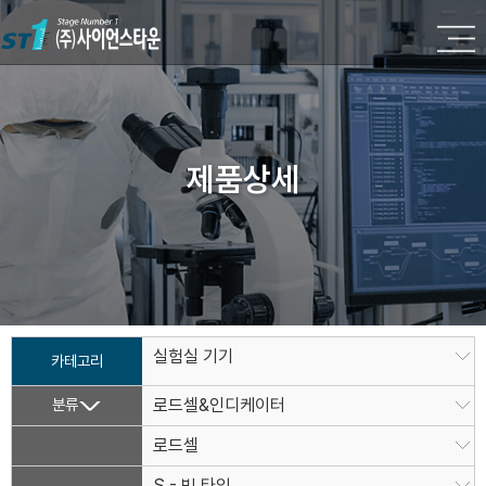
제품상세
실험실 기기
카테고리
분류
로드셀&인디케이터
로드셀
S - 빔 타입