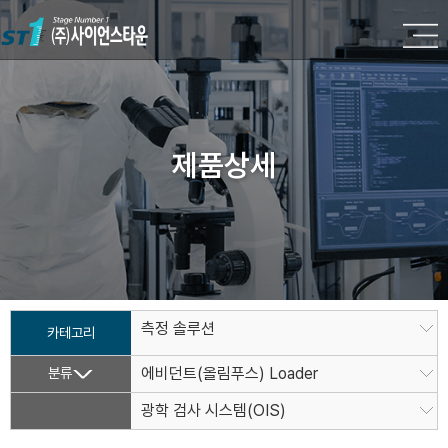
제품상세
측정 솔루션
카테고리
분류
에비던트(올림푸스) Loader
광학 검사 시스템(OIS)