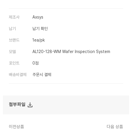
제조사
Axsys
납기
납기 확인
브랜드
1ea/pk
모델
AL120-128-WM Wafer Inspection System
포인트
0점
배송비결제
주문시 결제
file_download
첨부파일
이전상품
다음 상품