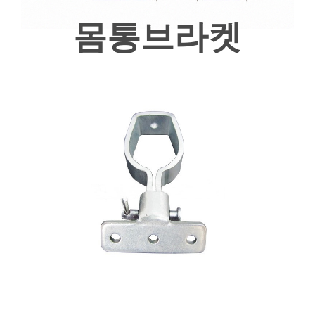
몸통브라켓