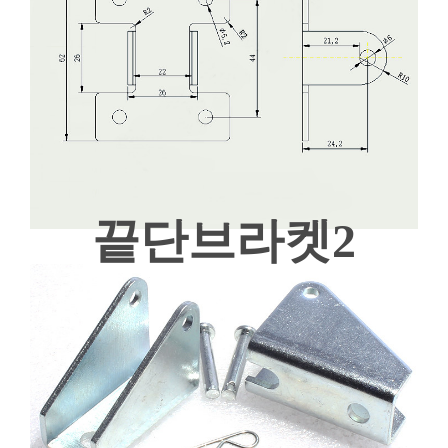
끝단브라켓2