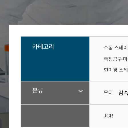
카테고리
수동 스테
측정공구·
현미경 스테
분류
모터
감
JCR