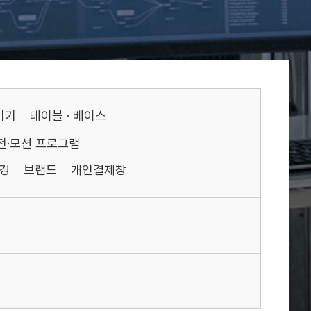
기기
테이블 · 베이스
전·모션 프로그램
경
브랜드
개인결제창