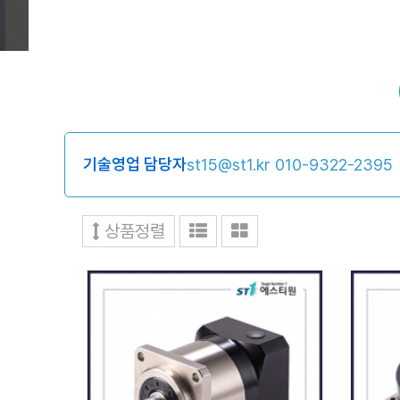
기술영업 담당자
st15@st1.kr
010-9322-2395
상품정렬