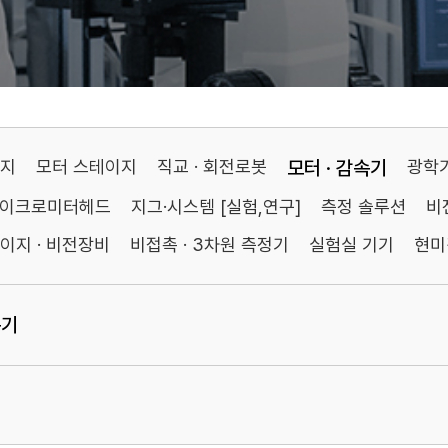
이지
모터 스테이지
직교 · 회전로봇
모터 · 감속기
광학
마이크로미터헤드
지그·시스템 [실험,연구]
측정 솔루션
비
이지 · 비전장비
비접촉 · 3차원 측정기
실험실 기기
현미
속기