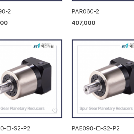
90-2
PAR060-2
000
407,000
20-□-S2-P2
PAE090-□-S2-P2