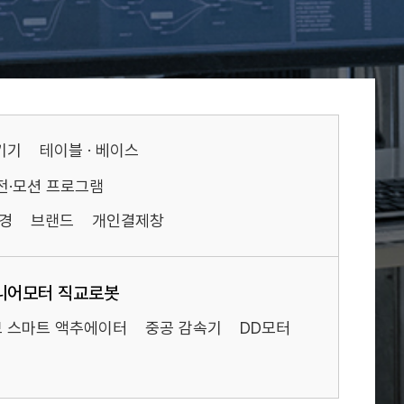
기기
테이블 · 베이스
전·모션 프로그램
경
브랜드
개인결제창
니어모터 직교로봇
 스마트 액추에이터
중공 감속기
DD모터