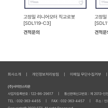
고정밀 리니어모터 직교로봇
고정밀
[SDL119-C3]
[SDL1
견적문의
견적문
회사소개
개인정보처리방침
이메일 무단수집거부
(주)사이언스타운
사업자등록번호 : 122-86-29617 | 통신판매신고번호 : 제 2013-인천부
TEL : 032-363-4455 | FAX : 032-363-4457 | 주소 :