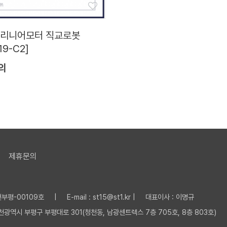
 리니어모터 직교로봇
19-C2]
의
제휴문의
평-00109호 | E-mail : st15@st1.kr | 대표이사 : 이명규
 인천광역시 부평구 부평대로 301(청천동, 남광센트렉스 7층 705호, 8층 803호)