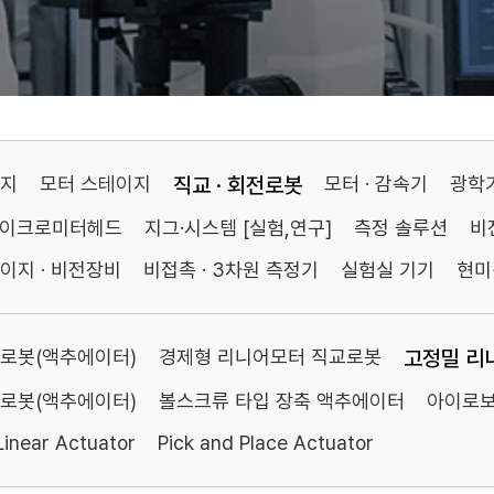
이지
모터 스테이지
직교 · 회전로봇
모터 · 감속기
광학
마이크로미터헤드
지그·시스템 [실험,연구]
측정 솔루션
비
이지 · 비전장비
비접촉 · 3차원 측정기
실험실 기기
현미
로봇(액추에이터)
경제형 리니어모터 직교로봇
고정밀 리
로봇(액추에이터)
볼스크류 타입 장축 액추에이터
아이로보
inear Actuator
Pick and Place Actuator