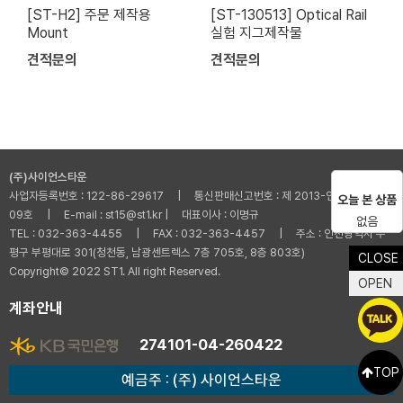
[ST-H2] 주문 제작용
[ST-130513] Optical Rail
Mount
실험 지그제작물
견적문의
견적문의
(주)사이언스타운
사업자등록번호 : 122-86-29617 | 통신판매신고번호 : 제 2013-인천부평-001
오늘 본 상품
09호 | E-mail : st15@st1.kr | 대표이사 : 이명규
없음
TEL : 032-363-4455 | FAX : 032-363-4457 | 주소 : 인천광역시 부
평구 부평대로 301(청천동, 남광센트렉스 7층 705호, 8층 803호)
CLOSE
Copyright© 2022 ST1. All right Reserved.
OPEN
계좌안내
274101-04-260422
TOP
예금주 : (주) 사이언스타운