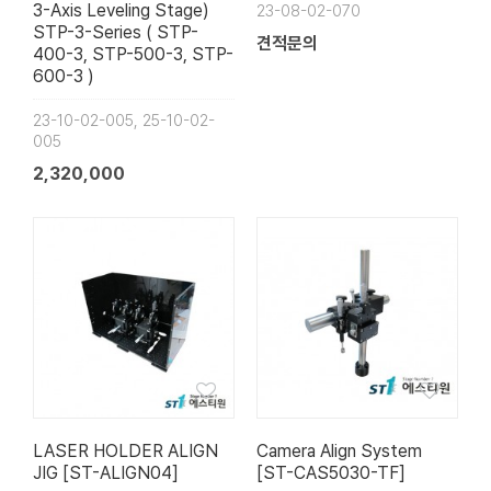
3-Axis Leveling Stage)
23-08-02-070
STP-3-Series ( STP-
견적문의
400-3, STP-500-3, STP-
600-3 )
23-10-02-005, 25-10-02-
005
2,320,000
LASER HOLDER ALIGN
Camera Align System
JIG [ST-ALIGN04]
[ST-CAS5030-TF]