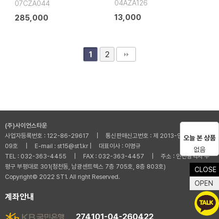
04AZA126
07CZA044
13,000
285,000
2
1
(주)사이언스타운
사업자등록번호 : 122-86-29617 | 통신판매신고번호 : 제 2013-인천부평-001
오늘 본 상품
09호 | E-mail : st15@st1.kr | 대표이사 : 이명규
없음
TEL : 032-363-4455 | FAX : 032-363-4457 | 주소 : 인천광역시 부
평구 부평대로 301(청천동, 남광센트렉스 7층 705호, 8층 803호)
CLOSE
Copyright© 2022 ST1. All right Reserved.
OPEN
계좌안내
274101-04-260422