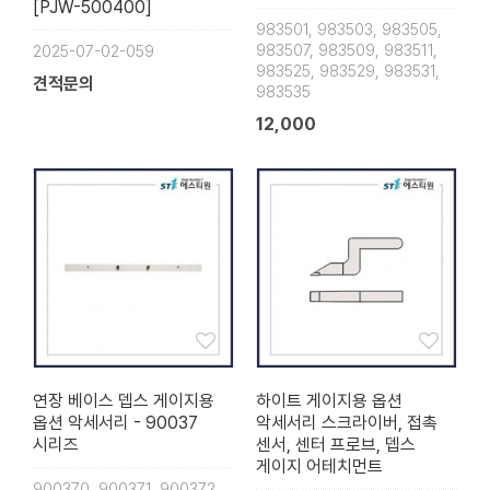
[PJW-500400]
983501, 983503, 983505,
983507, 983509, 983511,
2025-07-02-059
983525, 983529, 983531,
견적문의
983535
12,000
연장 베이스 뎁스 게이지용
하이트 게이지용 옵션
옵션 악세서리 - 90037
악세서리 스크라이버, 접촉
시리즈
센서, 센터 프로브, 뎁스
게이지 어테치먼트
900370, 900371, 900372