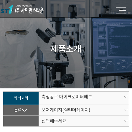
제품소개
측정공구·마이크로미터헤드
카테고리
분류
보어게이지(실린더게이지)
선택해주세요