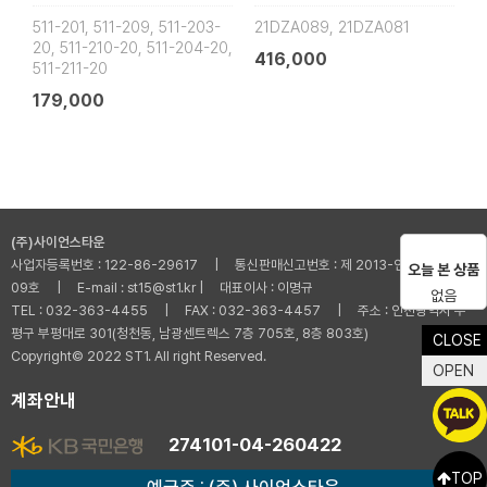
511-201, 511-209, 511-203-
21DZA089, 21DZA081
20, 511-210-20, 511-204-20,
416,000
511-211-20
179,000
(주)사이언스타운
사업자등록번호 : 122-86-29617 | 통신판매신고번호 : 제 2013-인천부평-001
오늘 본 상품
09호 | E-mail : st15@st1.kr | 대표이사 : 이명규
없음
TEL : 032-363-4455 | FAX : 032-363-4457 | 주소 : 인천광역시 부
평구 부평대로 301(청천동, 남광센트렉스 7층 705호, 8층 803호)
CLOSE
Copyright© 2022 ST1. All right Reserved.
OPEN
계좌안내
274101-04-260422
TOP
예금주 : (주) 사이언스타운