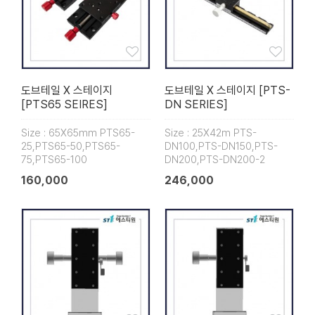
도브테일 X 스테이지
도브테일 X 스테이지 [PTS-
[PTS65 SEIRES]
DN SERIES]
Size : 65X65mm PTS65-
Size : 25X42m PTS-
25,PTS65-50,PTS65-
DN100,PTS-DN150,PTS-
75,PTS65-100
DN200,PTS-DN200-2
160,000
246,000