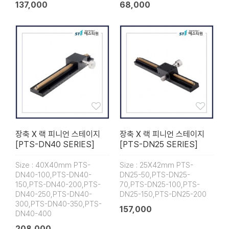
137,000
68,000
장축 X 랙 피니언 스테이지
장축 X 랙 피니언 스테이지
[PTS-DN40 SERIES]
[PTS-DN25 SERIES]
Size : 40X40mm PTS-
Size : 25X42mm PTS-
DN40-100,PTS-DN40-
DN25-50,PTS-DN25-
150,PTS-DN40-200,PTS-
70,PTS-DN25-100,PTS-
DN40-250,PTS-DN40-
DN25-150,PTS-DN25-200
300,PTS-DN40-350,PTS-
157,000
DN40-400
208,000