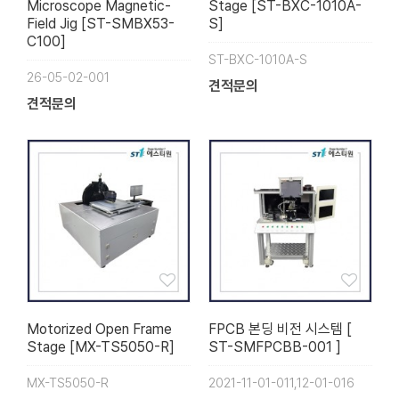
Microscope Magnetic-
Stage [ST-BXC-1010A-
Field Jig [ST-SMBX53-
S]
C100]
ST-BXC-1010A-S
26-05-02-001
견적문의
견적문의
Motorized Open Frame
FPCB 본딩 비전 시스템 [
Stage [MX-TS5050-R]
ST-SMFPCBB-001 ]
MX-TS5050-R
2021-11-01-011,12-01-016