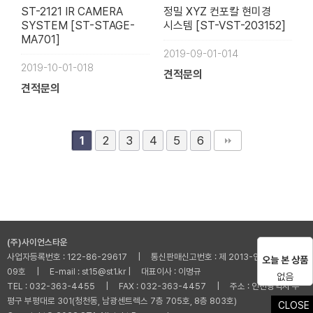
ST-2121 IR CAMERA
정밀 XYZ 컨포칼 현미경
SYSTEM [ST-STAGE-
시스템 [ST-VST-203152]
MA701]
2019-09-01-014
2019-10-01-018
견적문의
견적문의
2
3
4
5
6
1
(주)사이언스타운
사업자등록번호 : 122-86-29617 | 통신판매신고번호 : 제 2013-인천부평-001
오늘 본 상품
09호 | E-mail : st15@st1.kr | 대표이사 : 이명규
없음
TEL : 032-363-4455 | FAX : 032-363-4457 | 주소 : 인천광역시 부
평구 부평대로 301(청천동, 남광센트렉스 7층 705호, 8층 803호)
CLOSE