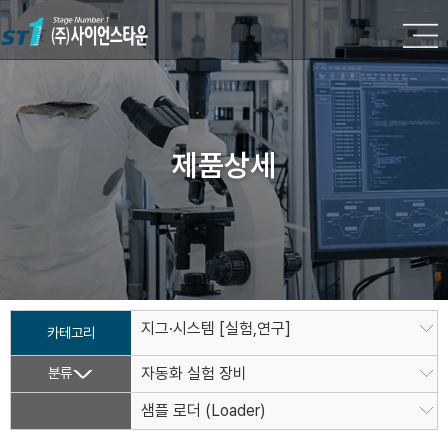
제품상세
지그·시스템 [실험,연구]
카테고리
분류
자동화 실험 장비
샘플 로더 (Loader)