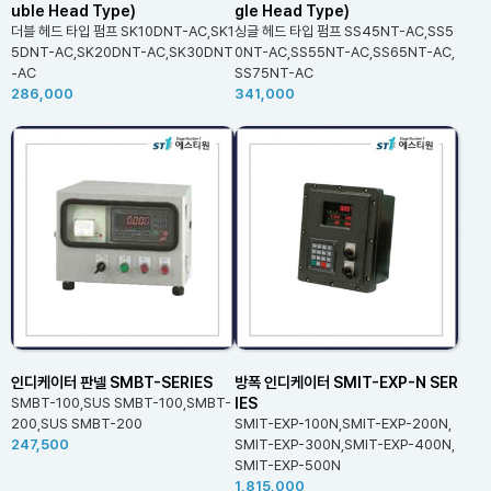
uble Head Type)
gle Head Type)
더블 헤드 타입 펌프 SK10DNT-AC,SK1
싱글 헤드 타입 펌프 SS45NT-AC,SS5
5DNT-AC,SK20DNT-AC,SK30DNT
0NT-AC,SS55NT-AC,SS65NT-AC,
-AC
SS75NT-AC
286,000
341,000
인디케이터 판넬 SMBT-SERIES
방폭 인디케이터 SMIT-EXP-N SER
IES
SMBT-100,SUS SMBT-100,SMBT-
200,SUS SMBT-200
SMIT-EXP-100N,SMIT-EXP-200N,
247,500
SMIT-EXP-300N,SMIT-EXP-400N,
SMIT-EXP-500N
1,815,000