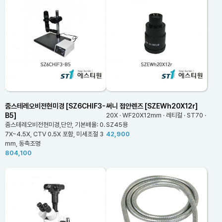
줌스테레오비전현미경 [SZ6CHIF3-
써니 접안렌즈 [SZEWh20X12r]
B5]
20X · WF20X12mm · 레티컬 · ST70 ·
줌스테레오비전현미경,단안, 기본배율: 0.
SZ45용
7X~4.5X, CTV 0.5X 포함, 미세조절 3
42,900
mm, 동축조명
804,100