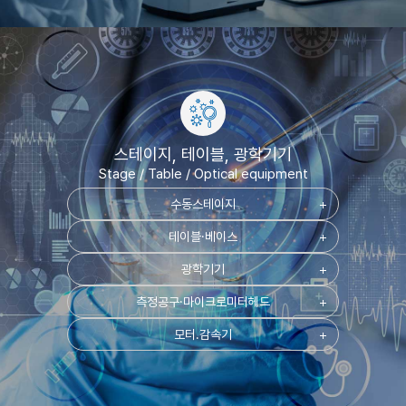
스테이지, 테이블, 광학기기
Stage / Table / Optical equipment
수동스테이지
add
테이블·베이스
add
광학기기
add
측정공구·마이크로미터헤드
add
모터.감속기
add