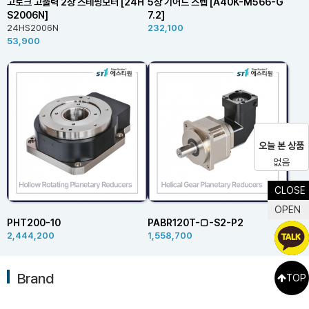
고토크 고출력 2상 스테핑모터 [24H
5상 기어드 스텝 [A40K-M566-G
S2006N]
7.2]
24HS2006N
232,100
53,900
오늘 본 상품
없음
CLOSE
OPEN
PHT200-10
PABR120T-□-S2-P2
2,444,200
1,558,700
Brand
TOP