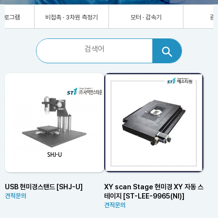
차원 측정기
모터 · 감속기
광계측기
USB 현미경스탠드 [SHJ-U]
XY scan Stage 현미경 XY 자동 스
테이지 [ST-LEE-9965(NI)]
견적문의
견적문의