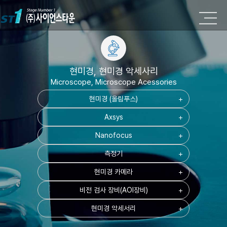
현미경, 현미경 악세사리
Microscope, Microscope Acessories
현미경 (올림푸스)
add
Axsys
add
Nanofocus
add
측정기
add
현미경 카메라
add
비전 검사 장비(AOI장비)
add
현미경 악세서리
add