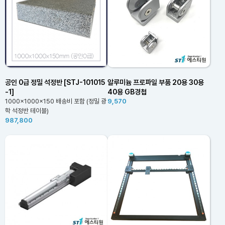
공인 0급 정밀 석정반 [STJ-101015
알루미늄 프로파일 부품 20용 30용
-1]
40용 GB경첩
1000x1000x150 배송비 포함 (정밀 광
9,570
학 석정반 테이블)
987,800