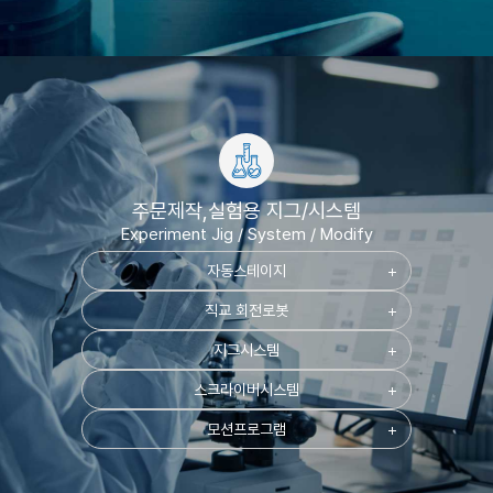
주문제작,실험용 지그/시스템
Experiment Jig / System / Modify
자동스테이지
add
직교 회전로봇
add
지그시스템
add
스크라이버시스템
add
모션프로그램
add