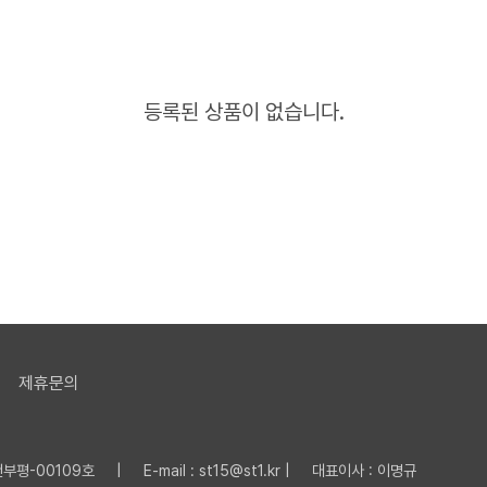
등록된 상품이 없습니다.
제휴문의
평-00109호 | E-mail : st15@st1.kr | 대표이사 : 이명규