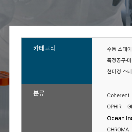
카테고리
수동 스테
측정공구·
현미경 스테
분류
Coherent
OPHIR
G
Ocean In
CHROMA