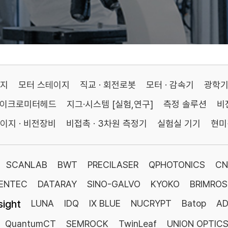
이지
모터 스테이지
직교 · 회전로봇
모터 · 감속기
광학
마이크로미터헤드
지그·시스템 [실험,연구]
측정 솔루션
비
이지 · 비전장비
비접촉 · 3차원 측정기
실험실 기기
현미
SCANLAB
BWT
PRECILASER
QPHOTONICS
CN
ENTEC
DATARAY
SINO-GALVO
KYOKO
BRIMROS
sight
LUNA
IDQ
IX BLUE
NUCRYPT
Batop
AD
QuantumCT
SEMROCK
TwinLeaf
UNION OPTIC