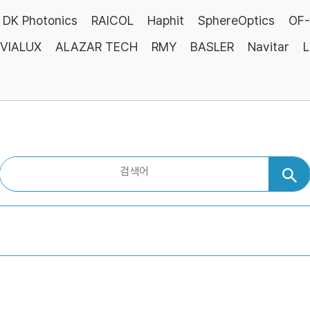
DK Photonics
RAICOL
Haphit
SphereOptics
OF-
VIALUX
ALAZAR TECH
RMY
BASLER
Navitar