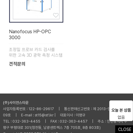
Nanofocus HP-OPC
3000
초정밀 프로브 카드 검사를
위한 고속 3D 광학 측정 시스템
견적문의
(주)사이언스타운
사업자등록번호 : 122-86-29617 | 통신판매신고번호 : 제 2013-인천부평-001
오늘 본 상품
09호 | E-mail : st15@st1.kr | 대표이사 : 이명규
없음
TEL : 032-363-4455 | FAX : 032-363-4457 | 주소 : 인천광역시 부
평구 부평대로 301(청천동, 남광센트렉스 7층 705호, 8층 803호)
CLOSE