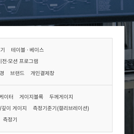
기기
테이블 · 베이스
비전·모션 프로그램
경
브랜드
개인결제창
케이터
게이지블록
두께게이지
/깊이 게이지
측정기준기(캘리브레이션)
측정기