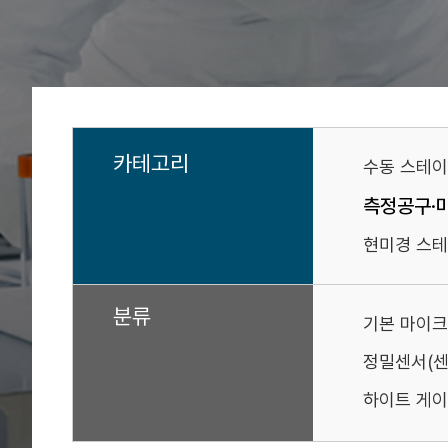
카테고리
수동 스테
측정공구·
현미경 스테
분류
기본 마이크
정밀센서(
하이트 게