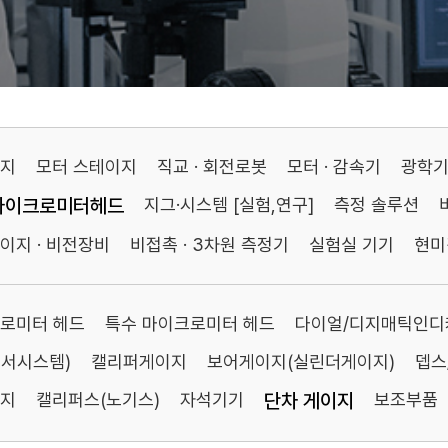
이지
모터 스테이지
직교 · 회전로봇
모터 · 감속기
광학
마이크로미터헤드
지그·시스템 [실험,연구]
측정 솔루션
이지 · 비전장비
비접촉 · 3차원 측정기
실험실 기기
현미
로미터 헤드
특수 마이크로미터 헤드
다이얼/디지매틱인디
센서시스템)
캘리퍼게이지
보어게이지(실린더게이지)
뎁스
이지
캘리퍼스(노기스)
자석기기
단차 게이지
보조부품