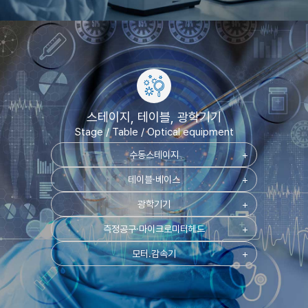
스테이지, 테이블, 광학기기
Stage / Table / Optical equipment
수동스테이지
add
테이블·베이스
add
광학기기
add
측정공구·마이크로미터헤드
add
모터.감속기
add