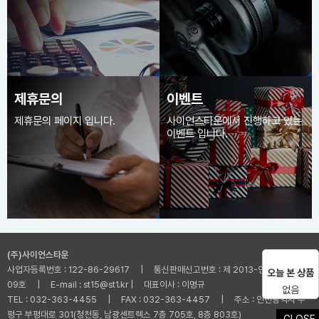
제휴문의
이벤트
제휴문의 페이지 입니다.
사이언스타운에서 진행하고 있는
이벤트 입니다.
(주)사이언스타운
사업자등록번호 : 122-86-29617 | 통신판매신고번호 : 제 2013-인천부평-001
오늘 본 상품
09호 | E-mail : st15@st1.kr | 대표이사 : 이명규
없음
TEL : 032-363-4455 | FAX : 032-363-4457 | 주소 : 인천광역시 부
평구 부평대로 301(청천동, 남광센트렉스 7층 705호, 8층 803호)