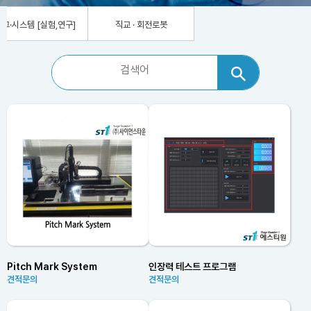
템 [실험,연구]
직교 · 회전로봇
Pitch Mark System
인장력 테스트 프로그램
견적문의
견적문의