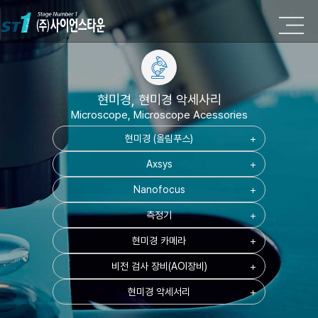
현미경, 현미경 악세사리
Microscope, Microscope Acessories
현미경 (올림푸스)
add
Axsys
add
Nanofocus
add
측정기
add
현미경 카메라
add
비전 검사 장비(AOI장비)
add
현미경 악세서리
add