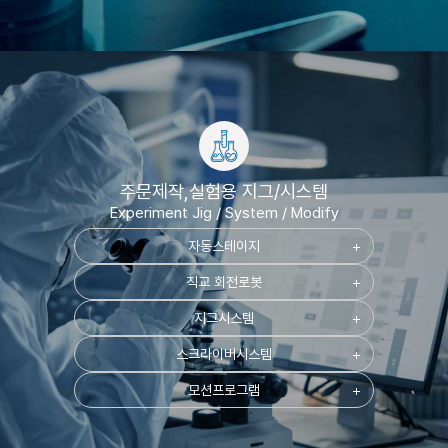
주문제작,실험용 지그/시스템
Experiment Jig / System / Modify
자동스테이지
add
직교 회전로봇
add
지그시스템
add
스크라이버시스템
add
모션프로그램
add