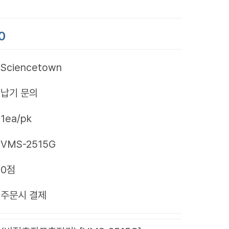
0
Sciencetown
납기 문의
1ea/pk
VMS-2515G
0점
제
주문시 결제