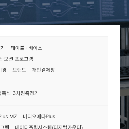
기기
테이블 · 베이스
전·모션 프로그램
미경
브랜드
개인결제창
접촉식 3차원측정기
us MZ
비디오메타Plus
그램
데이터출력시스템(디지털카운터)