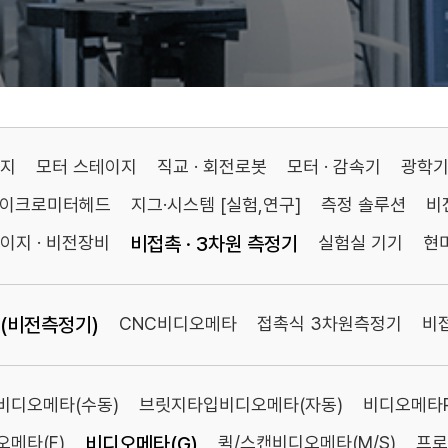
이지
모터 스테이지
직교 · 회전로봇
모터 · 감속기
광학
마이크로미터헤드
지그·시스템 [실험,연구]
측정 솔루션
비
이지 · 비전장비
비접촉 · 3차원 측정기
실험실 기기
현
(비전측정기)
CNC비디오메타
접촉식 3차원측정기
비
비디오메타(수동)
브릿지타입비디오메타(자동)
비디오메타Pl
메타(F)
비디오메타(G)
퀵/스캔비디오메타(M/S)
프로