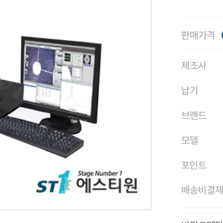
판매가격
제조사
납기
브랜드
모델
포인트
배송비결