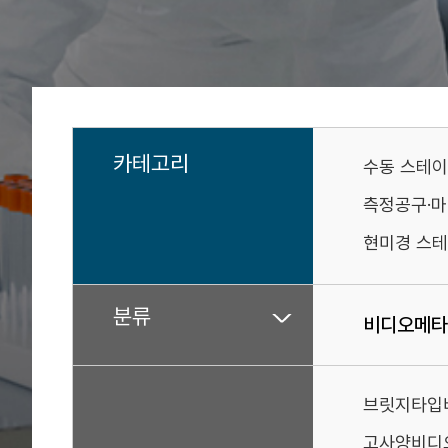
카테고리
수동 스테
측정공구·
현미경 스테
분류
비디오메타
브릿지타입
고사양비디오