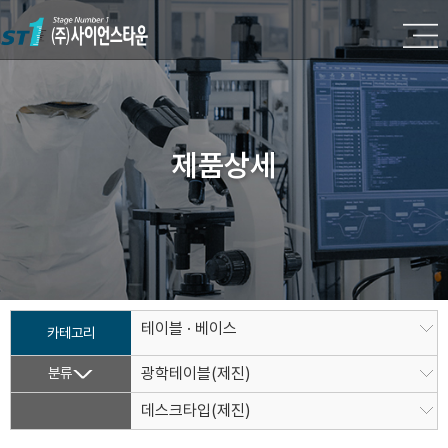
제품상세
테이블 · 베이스
카테고리
분류
광학테이블(제진)
데스크타입(제진)