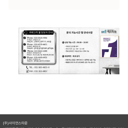
Honeycomb BreadBoard Vibration Isolation Table Platform 허니콤 브레드보드 무진동 방진
테이블 제진대
(주)사이언스타운