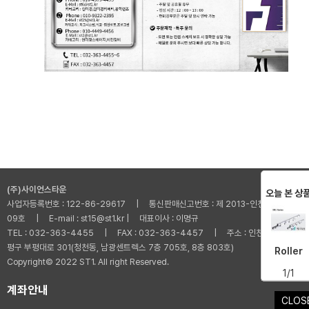
(주)사이언스타운
오늘 본 상
사업자등록번호 : 122-86-29617 | 통신판매신고번호 : 제 2013-인천부평-001
09호 | E-mail : st15@st1.kr | 대표이사 : 이명규
TEL : 032-363-4455 | FAX : 032-363-4457 | 주소 : 인천광역시 부
평구 부평대로 301(청천동, 남광센트렉스 7층 705호, 8층 803호)
Roller
Copyright© 2022 ST1. All right Reserved.
1/1
계좌안내
CLOS