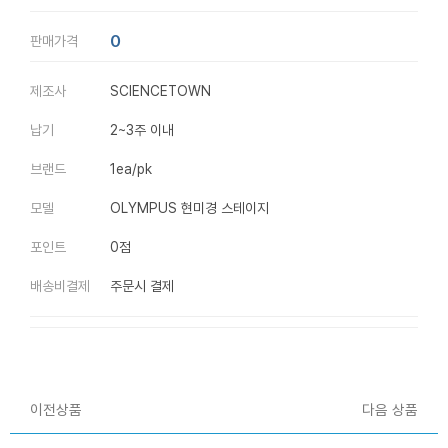
0
판매가격
제조사
SCIENCETOWN
납기
2~3주 이내
브랜드
1ea/pk
모델
OLYMPUS 현미경 스테이지
포인트
0점
배송비결제
주문시 결제
이전상품
다음 상품