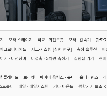
이지
모터 스테이지
직교 · 회전로봇
모터 · 감속기
광학
마이크로미터헤드
지그·시스템 [실험,연구]
측정 솔루션
비
이지 · 비전장비
비접촉 · 3차원 측정기
실험실 기기
현미
연결 플레이트
브라켓
파이버 옵틱스 · 홀더
홀더 · 렌즈
레
포스트홀더
레일 · 레일시스템
기타 마운트
광학기기 보조 Ki