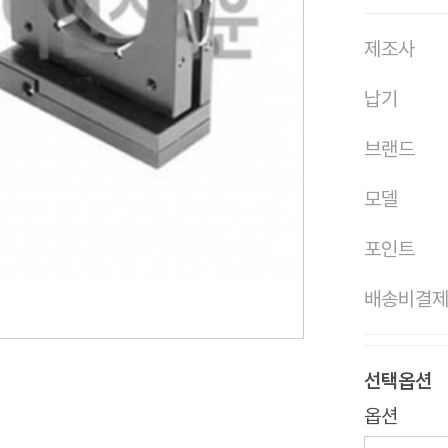
제조사
납기
브랜드
모델
포인트
배송비결
선택옵션
옵션