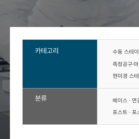
카테고리
수동 스테
측정공구·
현미경 스테
분류
베이스 · 
포스트 · 