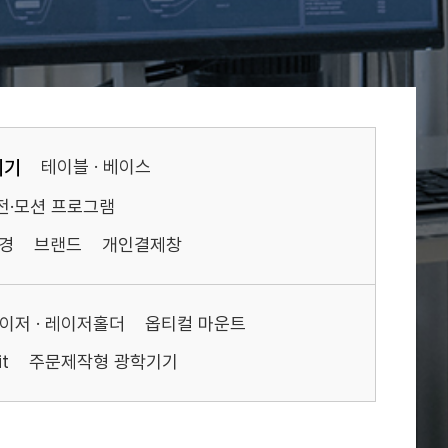
기기
테이블 · 베이스
전·모션 프로그램
경
브랜드
개인결제창
이저 · 레이저홀더
옵티컬 마운트
t
주문제작형 광학기기