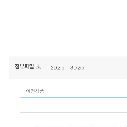
file_download
첨부파일
2D.zip
3D.zip
이전상품